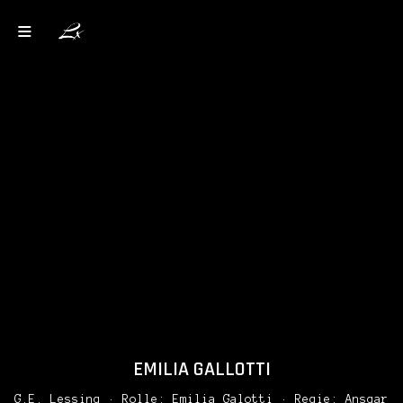
EMILIA GALLOTTI
G.E. Lessing
· Rolle:
Emilia Galotti
· Regie:
Ansgar